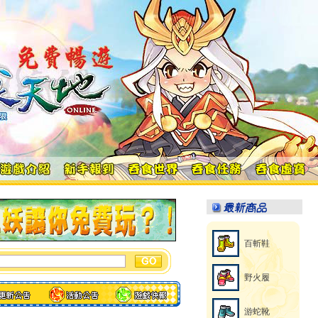
百斬鞋
野火履
游蛇靴