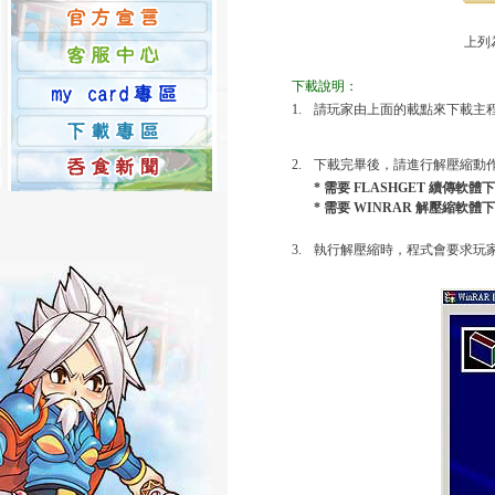
上列
下載說明：
1.
請玩家由上面的載點來下載主
2.
下載完畢後，請進行解壓縮動
* 需要 FLASHGET 續傳軟
* 需要 WINRAR 解壓縮軟體
3.
執行解壓縮時，程式會要求玩