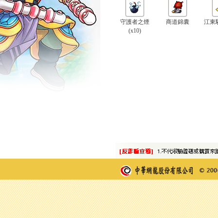
守護者之煙
商道錦囊
江東
(x10)